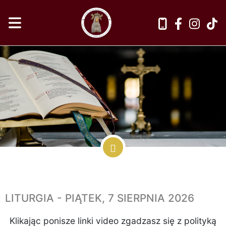
LITURGIA - PIĄTEK, 7 SIERPNIA 2026
Klikając ponisze linki video zgadzasz się z polityką