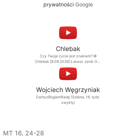
prywatności
Google
Chlebak
Czy Twoje życie jest znakiem? ✠
Chlebak [8.08.2026] Łukasz Janik OP i
Mariusz Kulig OP
Wojciech Węgrzyniak
DamyzBogiemRadę (Sobota, 18. tydz.
zwykły)
MT 16, 24-28